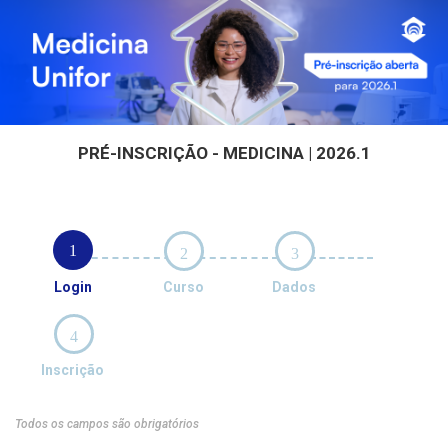
PRÉ-INSCRIÇÃO - MEDICINA | 2026.1
1
2
3
Login
Curso
Dados
4
Inscrição
Todos os campos são obrigatórios