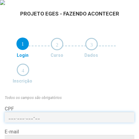
PROJETO EGES - FAZENDO ACONTECER
1
2
3
Login
Curso
Dados
4
Inscrição
Todos os campos são obrigatórios
CPF
E-mail