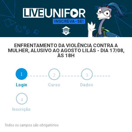
ENFRENTAMENTO DA VIOLÊNCIA CONTRA A
MULHER, ALUSIVO AO AGOSTO LILÁS - DIA 17/08,
ÀS 18H
1
2
3
Login
Curso
Dados
4
Inscrição
Todos os campos são obrigatórios