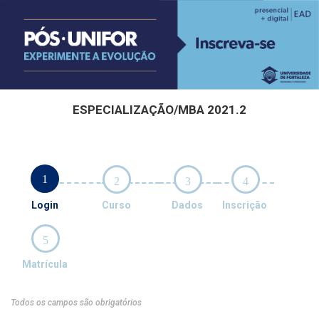
ESPECIALIZAÇÃO/MBA 2021.2
1
2
3
4
Login
Curso
Dados
Inscrição
5
Matrícula
Todos os campos são obrigatórios