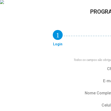
PROGRA
1
Login
Todos os campos são obriga
C
E-ma
Nome Comple
Celul