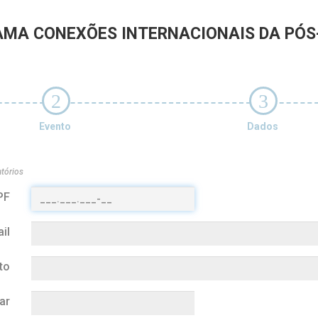
MA CONEXÕES INTERNACIONAIS DA PÓS
2
3
Evento
Dados
tórios
PF
il
to
ar