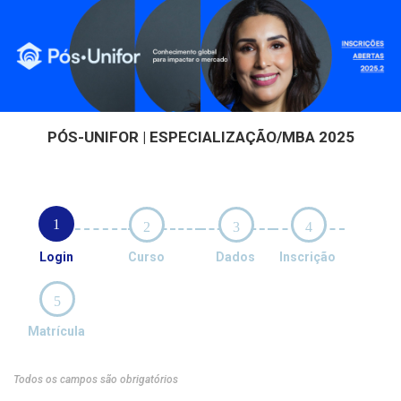
PÓS-UNIFOR | ESPECIALIZAÇÃO/MBA 2025
1
2
3
4
Login
Curso
Dados
Inscrição
5
Matrícula
Todos os campos são obrigatórios