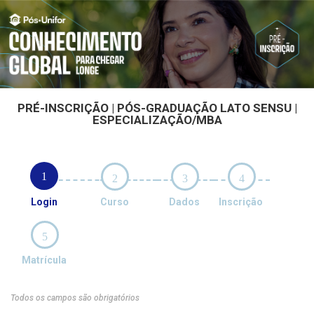
PRÉ-INSCRIÇÃO | PÓS-GRADUAÇÃO LATO SENSU |
ESPECIALIZAÇÃO/MBA
1
2
3
4
Login
Curso
Dados
Inscrição
5
Matrícula
Todos os campos são obrigatórios