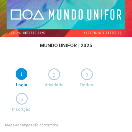
MUNDO UNIFOR | 2025
1
2
3
Login
Atividade
Dados
4
Inscrição
Todos os campos são obrigatórios