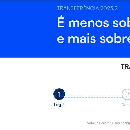
TR
1
2
Login
Cur
Todos os campos são obriga