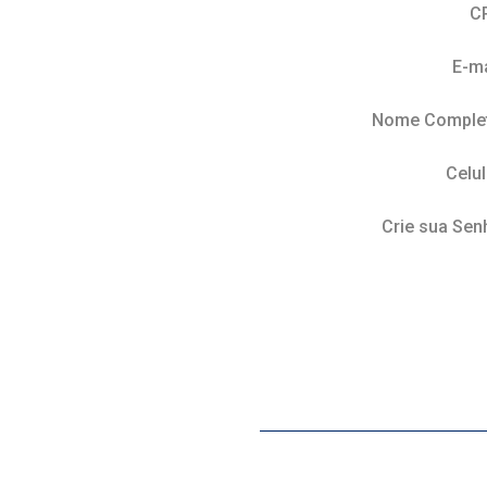
C
E-ma
Nome Comple
Celul
Crie sua Sen