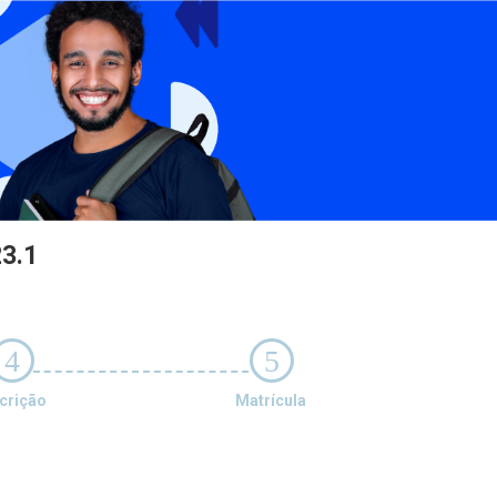
3.1
4
5
crição
Matrícula