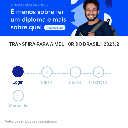
TRANSFIRA PARA A MELHOR DO BRASIL | 2023.2
1
2
3
4
Login
Curso
Dados
Inscrição
5
Matrícula
Todos os campos são obrigatórios