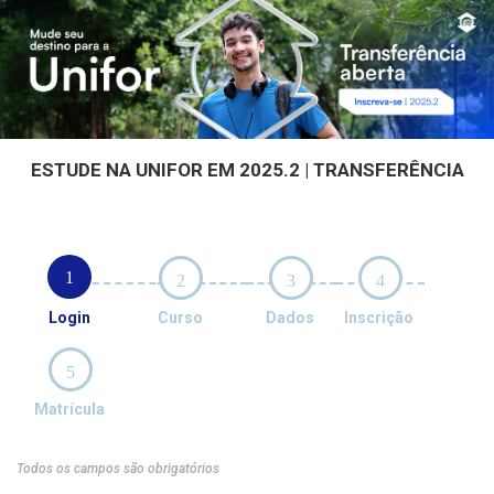
ESTUDE NA UNIFOR EM 2025.2 | TRANSFERÊNCIA
1
2
3
4
Login
Curso
Dados
Inscrição
5
Matrícula
Todos os campos são obrigatórios