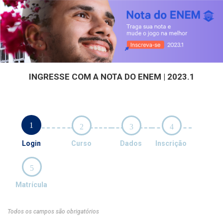
INGRESSE COM A NOTA DO ENEM | 2023.1
1
2
3
4
Login
Curso
Dados
Inscrição
5
Matrícula
Todos os campos são obrigatórios