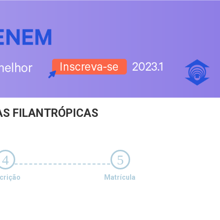
AS FILANTRÓPICAS
4
5
crição
Matrícula