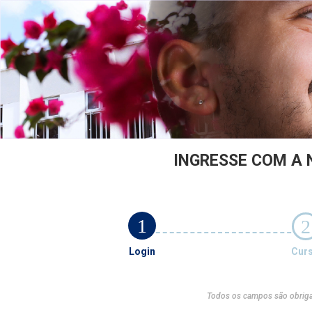
INGRESSE COM A 
1
2
Login
Cur
Todos os campos são obriga