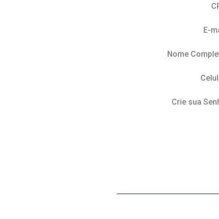
C
E-ma
Nome Comple
Celul
Crie sua Sen