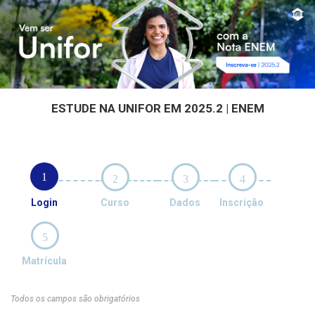
ESTUDE NA UNIFOR EM 2025.2 | ENEM
1
2
3
4
Login
Curso
Dados
Inscrição
5
Matrícula
Todos os campos são obrigatórios