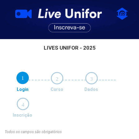
LIVES UNIFOR - 2025
1
2
3
Login
Curso
Dados
4
Inscrição
Todos os campos são obrigatórios