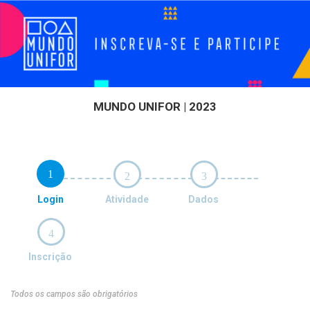
MUNDO UNIFOR | 2023
1
2
3
Login
Atividade
Dados
4
Inscrição
Todos os campos são obrigatórios