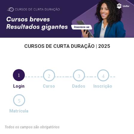
CURSOS DE CURTA DURAÇÃO | 2025
1
2
3
4
Login
Curso
Dados
Inscrição
5
Matrícula
Todos os campos são obrigatórios