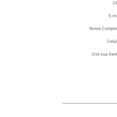
C
E-ma
Nome Comple
Celul
Crie sua Sen